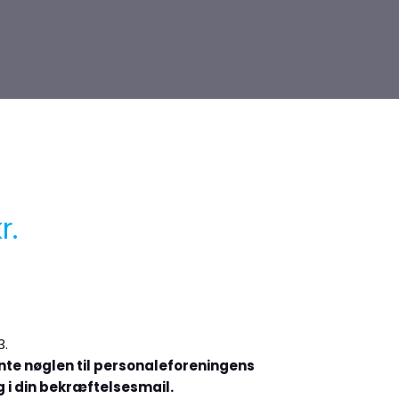
r.
3.
ente nøglen til personaleforeningens
g i din bekræftelsesmail.