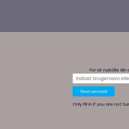
For at nulstille d
Only fill in if you are not 