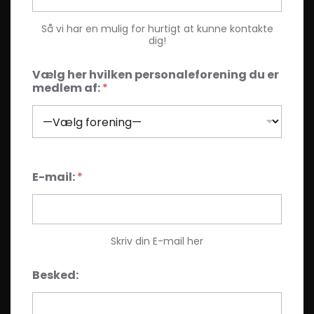
p
t
Så vi har en mulig for hurtigt at kunne kontakte
n
dig!
a
v
n
Vælg her hvilken personaleforening du er
:
medlem af:
*
E
m
n
e
:
E-mail:
*
Skriv din E-mail her
Besked: