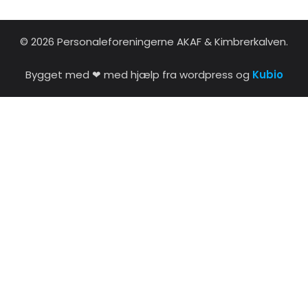
© 2026 Personaleforeningerne AKAF & Kimbrerkalven.
Bygget med ❤ med hjælp fra wordpress og
Kubio