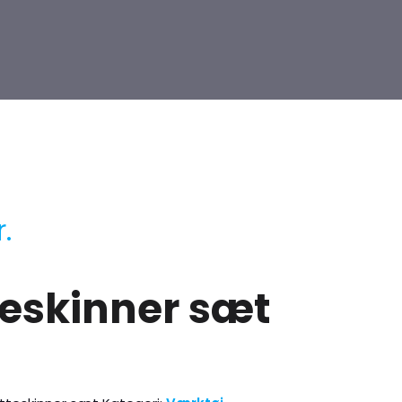
r.
teskinner sæt