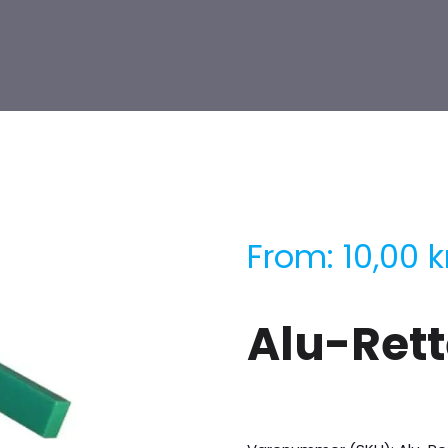
From:
10,00
k
Alu-Ret